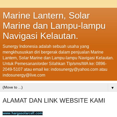
Marine Lantern, Solar
Marine dan Lampu-lampu
Navigasi Kelautan.
Sunergy Indonesia adalah sebuah usaha yang
mengkhususkan diri bergerak dalam penjualan Marine
Lantern, Solar Marine dan Lampu-lampu Navigasi Kelautan.
Untuk Pemesanan/order Silahkan Tlp/sms/WA ke: 0896-
2049-5107 atau email ke: indosunergy@yahoo.com atau
indosunergy@live.com
▼
ALAMAT DAN LINK WEBSITE KAMI
www.hargasolarcell.com